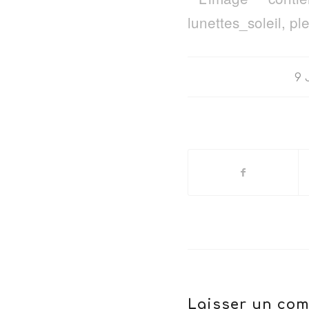
9 
Laisser un co