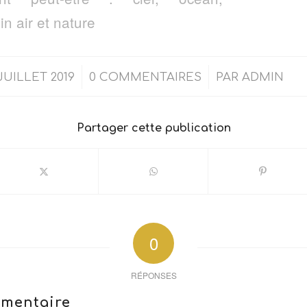
/
/
JUILLET 2019
0 COMMENTAIRES
PAR
ADMIN
Partager cette publication
0
RÉPONSES
mmentaire